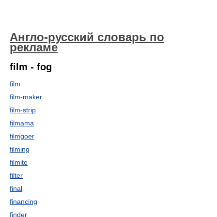
Англо-русский словарь по
рекламе
film - fog
film
film-maker
film-strip
filmama
filmgoer
filming
filmite
filter
final
financing
finder