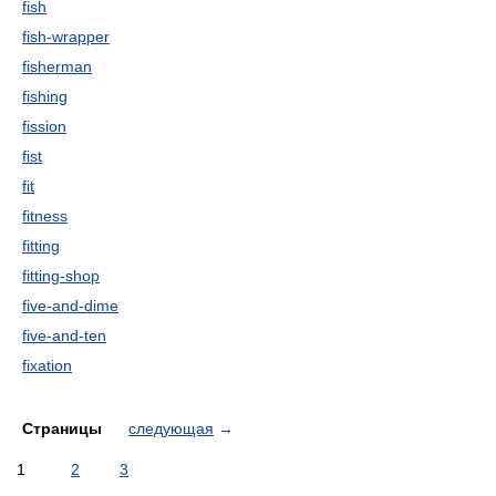
fish
fish-wrapper
fisherman
fishing
fission
fist
fit
fitness
fitting
fitting-shop
five-and-dime
five-and-ten
fixation
Страницы
следующая
→
1
2
3