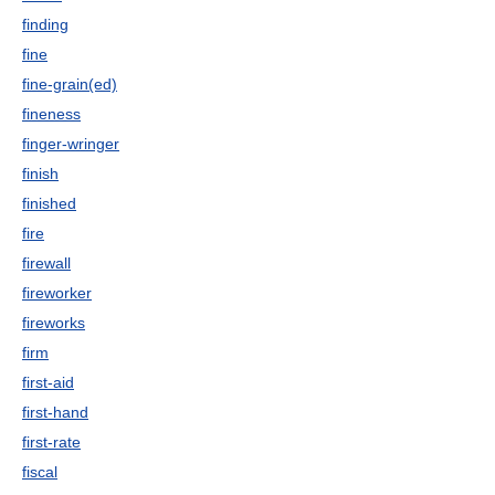
finding
fine
fine-grain(ed)
fineness
finger-wringer
finish
finished
fire
firewall
fireworker
fireworks
firm
first-aid
first-hand
first-rate
fiscal